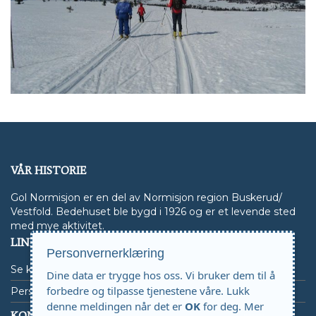
VÅR HISTORIE
Gol Normisjon er en del av Normisjon region Buskerud/
Vestfold. Bedehuset ble bygd i 1926 og er et levende sted
med mye aktivitet.
LINKER
Personvernerklæring
Se kalender
Dine data er trygge hos oss. Vi bruker dem til å
forbedre og tilpasse tjenestene våre. Lukk
Personvern
denne meldingen når det er
OK
for deg.
Mer
KONTAKTINFO