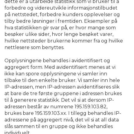
dette er å utarbeide statistikk som vi bruker til å
forbedre og videreutvikle informasjonstilbudet
på nettstedet, forbedre kunders opplevelser og
tilby bedre løsninger i fremtiden. Eksempler på
hva statistikken gir svar på, er hvor mange som
besøker ulike sider, hvor lenge besøket varer,
hvilke nettsteder brukerne kommer fra og hvilke
nettlesere som benyttes.
Opplysningene behandles i avidentifisert og
aggregert form. Med avidentifisert menes at vi
ikke kan spore opplysningene vi samler inn
tilbake til den enkelte bruker. Vi samler inn hele
IP-adressen, men IP-adressen avidentifiseres slik
at bare de tre første gruppene i adressen brukes
til å generere statistikk. Det vil si at dersom IP-
adressen består av numrene 195.159.103.82,
brukes bare 195.159.103.xx. I tillegg behandles IP-
adressene på aggregert nivå, det vil si at all data
slås sammen til en gruppe og ikke behandles
individuelt.